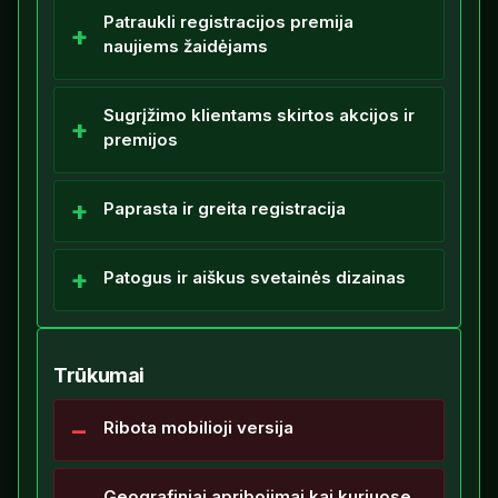
Patraukli registracijos premija
naujiems žaidėjams
Sugrįžimo klientams skirtos akcijos ir
premijos
Paprasta ir greita registracija
Patogus ir aiškus svetainės dizainas
Trūkumai
Ribota mobilioji versija
Geografiniai apribojimai kai kuriuose