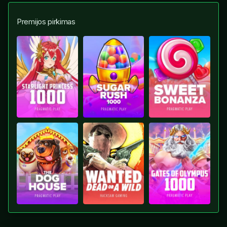
Premijos pirkimas