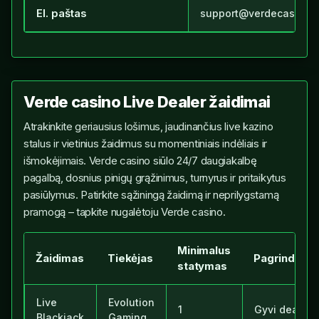
El. paštas
support@verdecasino.
Verde casino Live Dealer žaidimai
Atrakinkite geriausius lošimus, jaudinančius live kazino
stalus ir vietinius žaidimus su momentiniais indėliais ir
išmokėjimais. Verde casino siūlo 24/7 daugiakalbę
pagalbą, dosnius pinigų grąžinimus, turnyrus ir pritaikytus
pasiūlymus. Patirkite sąžiningą žaidimą ir neprilygstamą
pramogą – tapkite nugalėtoju Verde casino.
Minimalus
Žaidimas
Tiekėjas
Pagrindinė 
statymas
Live
Evolution
1
Gyvi dealer'i
Blackjack
Gaming