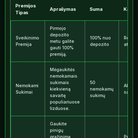
Premijos
Aprašymas
Suma
Kaip G
Tipas
Pirmojo
depozito
Sveikinimo
100% nuo
Regist
metu galite
Premija
depozito
atliki
gauti 100%
premiją.
Mėgaukitės
nemokamais
sukimais
50
Nemokami
Aktyvu
kiekvieną
nemokamų
Sukimai
savait
savaitę
sukimų
populiariuose
lizduose.
Gaukite
pinigų
grąžinimą
Prisir