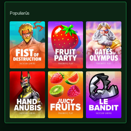
Populiarūs